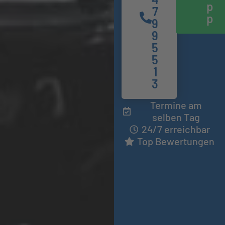
p
7
p
9
9
5
5
1
3
Termine am
selben Tag
24/7 erreichbar
Top Bewertungen