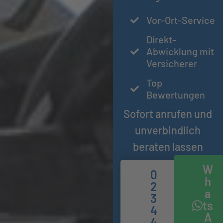
Vor-Ort-Service
Direkt-
Abwicklung mit
Versicherer
Top
Bewertungen
Sofort anrufen und
unverbindlich
beraten lassen
W
0
h
2
a
3
ts
4
A
4