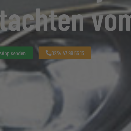
tachten vom
sApp senden
0234 47 99 55 13